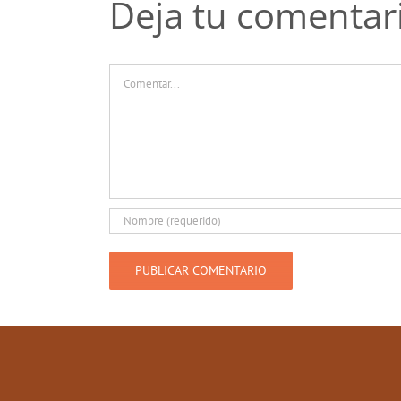
Deja tu comentar
Comentar