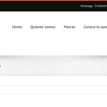
Whatsapp : 55060489
Home
Quienes somos
Marcas
Conoce tu qu
n