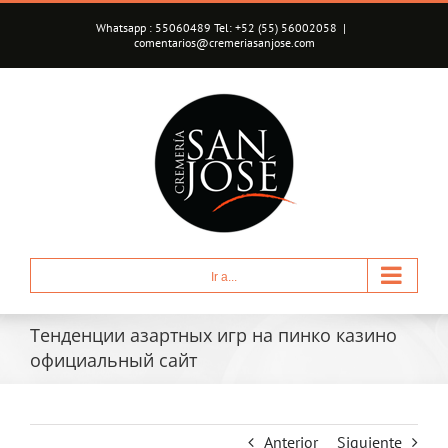
Saltar
Whatsapp : 55060489 Tel: +52 (55) 56002058
|
al
comentarios@cremeriasanjose.com
contenido
Ir a...
Тенденции азартных игр на пинко казино
официальный сайт
Anterior
Siguiente