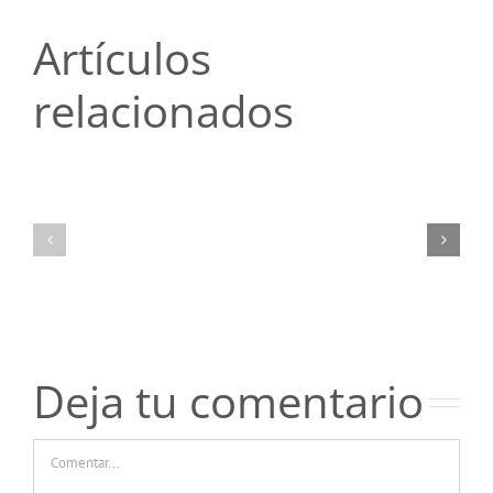
Artículos
relacionados
Топ-5
Топ-5
ошибок
ошибок
новичков
новичков
при
при
чтении
чтении
отзывов
отзывов
о
о
казино
казино
Пинко
Пинко
Deja tu comentario
Comentar