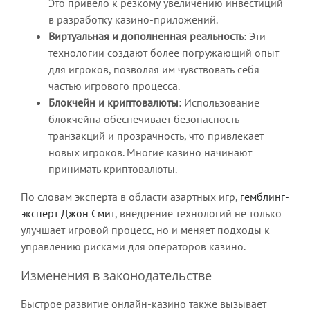
Это привело к резкому увеличению инвестиций
в разработку казино-приложений.
Виртуальная и дополненная реальность
: Эти
технологии создают более погружающий опыт
для игроков, позволяя им чувствовать себя
частью игрового процесса.
Блокчейн и криптовалюты
: Использование
блокчейна обеспечивает безопасность
транзакций и прозрачность, что привлекает
новых игроков. Многие казино начинают
принимать криптовалюты.
По словам эксперта в области азартных игр,
гемблинг-
эксперт Джон Смит
, внедрение технологий не только
улучшает игровой процесс, но и меняет подходы к
управлению рисками для операторов казино.
Изменения в законодательстве
Быстрое развитие онлайн-казино также вызывает