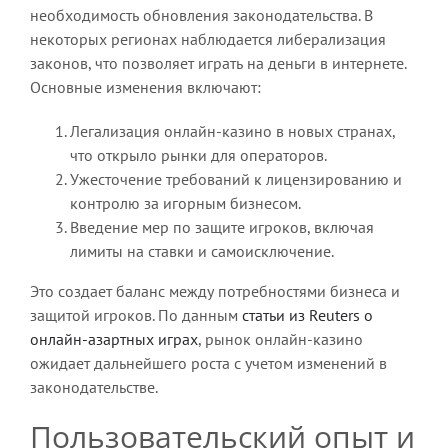
необходимость обновления законодательства. В
некоторых регионах наблюдается либерализация
законов, что позволяет играть на деньги в интернете.
Основные изменения включают:
Легализация онлайн-казино в новых странах,
что открыло рынки для операторов.
Ужесточение требований к лицензированию и
контролю за игорным бизнесом.
Введение мер по защите игроков, включая
лимиты на ставки и самоисключение.
Это создает баланс между потребностями бизнеса и
защитой игроков. По данным
статьи из Reuters о
онлайн-азартных играх
, рынок онлайн-казино
ожидает дальнейшего роста с учетом изменений в
законодательстве.
Пользовательский опыт и