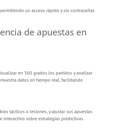
 permitiendo un acceso rápido y sin contraseñas
iencia de apuestas en
isualizar en 360 grados los partidos y analizar
uestra datos en tiempo real, facilitando
os tácticos o lesiones, y ajustar sus apuestas
 interactivo sobre estrategias predictivas.