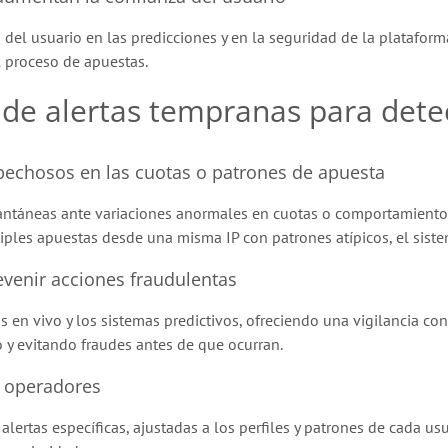
del usuario en las predicciones y en la seguridad de la plataforma
l proceso de apuestas.
 de alertas tempranas para detec
pechosos en las cuotas o patrones de apuesta
tantáneas ante variaciones anormales en cuotas o comportamiento
les apuestas desde una misma IP con patrones atípicos, el sistema
evenir acciones fraudulentas
sis en vivo y los sistemas predictivos, ofreciendo una vigilancia
y evitando fraudes antes de que ocurran.
y operadores
ertas específicas, ajustadas a los perfiles y patrones de cada usu