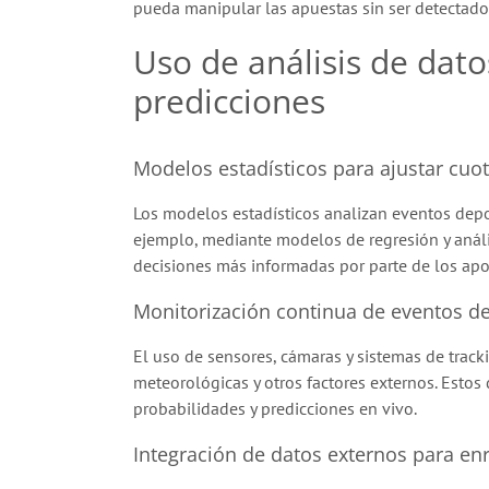
pueda manipular las apuestas sin ser detectado
Uso de análisis de dato
predicciones
Modelos estadísticos para ajustar cuo
Los modelos estadísticos analizan eventos depor
ejemplo, mediante modelos de regresión y anális
decisiones más informadas por parte de los apo
Monitorización continua de eventos d
El uso de sensores, cámaras y sistemas de track
meteorológicas y otros factores externos. Estos
probabilidades y predicciones en vivo.
Integración de datos externos para enr