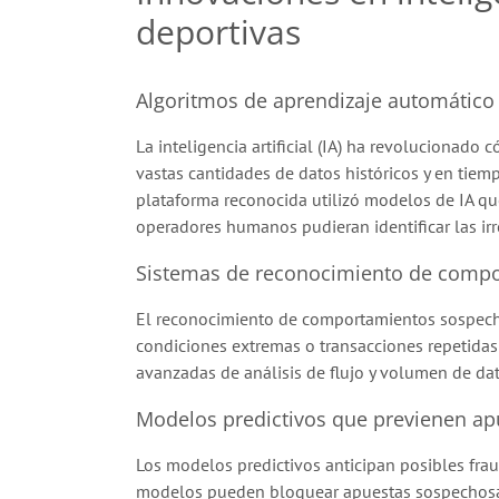
deportivas
Algoritmos de aprendizaje automático 
La inteligencia artificial (IA) ha revolucionado
vastas cantidades de datos históricos y en tiem
plataforma reconocida utilizó modelos de IA q
operadores humanos pudieran identificar las irr
Sistemas de reconocimiento de compo
El reconocimiento de comportamientos sospecho
condiciones extremas o transacciones repetidas 
avanzadas de análisis de flujo y volumen de dat
Modelos predictivos que previenen a
Los modelos predictivos anticipan posibles fra
modelos pueden bloquear apuestas sospechosas 