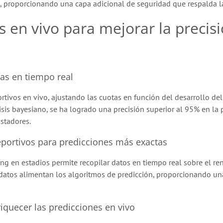
, proporcionando una capa adicional de seguridad que respalda la
s en vivo para mejorar la precis
tas en tiempo real
tivos en vivo, ajustando las cuotas en función del desarrollo del
is bayesiano, se ha logrado una precisión superior al 95% en la p
stadores.
eportivos para predicciones más exactas
ing en estadios permite recopilar datos en tiempo real sobre el r
 datos alimentan los algoritmos de predicción, proporcionando una
iquecer las predicciones en vivo