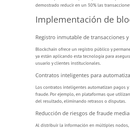
demostrado reducir en un 30% las transacciones 
Implementación de bloc
Registro inmutable de transacciones y
Blockchain ofrece un registro público y permane
ya están aplicando esta tecnología para asegura
usuario y clientes institucionales.
Contratos inteligentes para automatiza
Los contratos inteligentes automatizan pagos y 
fraude. Por ejemplo, en plataformas que utiliza
del resultado, eliminando retrasos o disputas.
Reducción de riesgos de fraude median
Al distribuir la información en múltiples nodos,