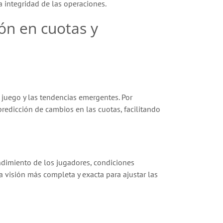
 integridad de las operaciones.
ión en cuotas y
 juego y las tendencias emergentes. Por
redicción de cambios en las cuotas, facilitando
endimiento de los jugadores, condiciones
 visión más completa y exacta para ajustar las