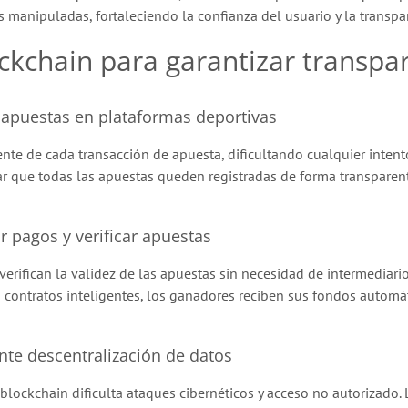
manipuladas, fortaleciendo la confianza del usuario y la transpar
kchain para garantizar transpar
 apuestas en plataformas deportivas
nte de cada transacción de apuesta, dificultando cualquier intent
r que todas las apuestas queden registradas de forma transparente 
r pagos y verificar apuestas
verifican la validez de las apuestas sin necesidad de intermediar
n contratos inteligentes, los ganadores reciben sus fondos autom
te descentralización de datos
 blockchain dificulta ataques cibernéticos y acceso no autorizado.