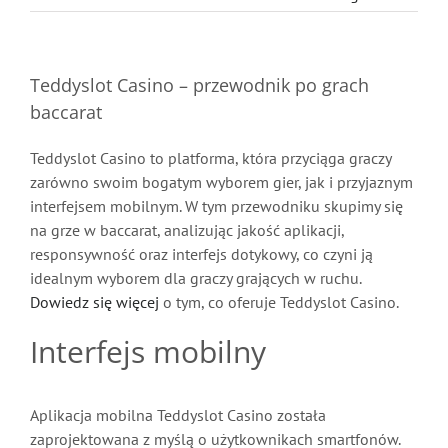
Teddyslot Casino – przewodnik po grach
baccarat
Teddyslot Casino to platforma, która przyciąga graczy
zarówno swoim bogatym wyborem gier, jak i przyjaznym
interfejsem mobilnym. W tym przewodniku skupimy się
na grze w baccarat, analizując jakość aplikacji,
responsywność oraz interfejs dotykowy, co czyni ją
idealnym wyborem dla graczy grających w ruchu.
Dowiedz się więcej
o tym, co oferuje Teddyslot Casino.
Interfejs mobilny
Aplikacja mobilna Teddyslot Casino została
zaprojektowana z myślą o użytkownikach smartfonów.