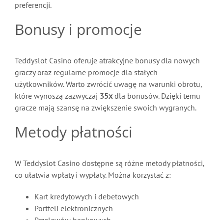
preferencji.
Bonusy i promocje
Teddyslot Casino oferuje atrakcyjne bonusy dla nowych
graczy oraz regularne promocje dla stałych
użytkowników. Warto zwrócić uwagę na warunki obrotu,
które wynoszą zazwyczaj
35x
dla bonusów. Dzięki temu
gracze mają szansę na zwiększenie swoich wygranych.
Metody płatności
W Teddyslot Casino dostępne są różne metody płatności,
co ułatwia wpłaty i wypłaty. Można korzystać z:
Kart kredytowych i debetowych
Portfeli elektronicznych