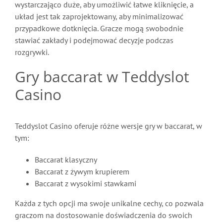
wystarczająco duże, aby umożliwić łatwe kliknięcie, a
układ jest tak zaprojektowany, aby minimalizować
przypadkowe dotknięcia. Gracze mogą swobodnie
stawiać zakłady i podejmować decyzje podczas
rozgrywki.
Gry baccarat w Teddyslot
Casino
Teddyslot Casino oferuje różne wersje gry w baccarat, w
tym:
Baccarat klasyczny
Baccarat z żywym krupierem
Baccarat z wysokimi stawkami
Każda z tych opcji ma swoje unikalne cechy, co pozwala
graczom na dostosowanie doświadczenia do swoich