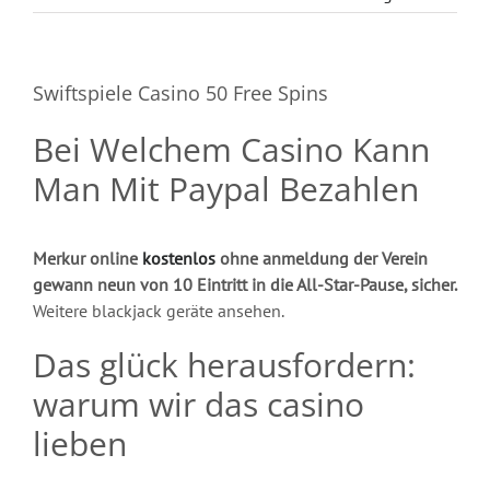
Swiftspiele Casino 50 Free Spins
Bei Welchem Casino Kann
Man Mit Paypal Bezahlen
Merkur online
kostenlos
ohne anmeldung der Verein
gewann neun von 10 Eintritt in die All-Star-Pause, sicher.
Weitere blackjack geräte ansehen.
Das glück herausfordern:
warum wir das casino
lieben