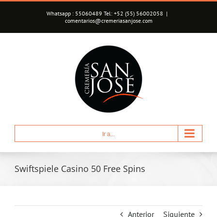
Saltar
Whatsapp : 55060489 Tel: +52 (55) 56002058
|
al
comentarios@cremeriasanjose.com
contenido
Ir a...
Swiftspiele Casino 50 Free Spins
Anterior
Siguiente