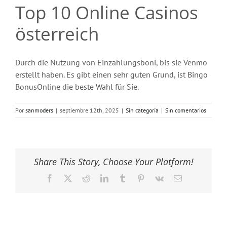
Top 10 Online Casinos
österreich
Durch die Nutzung von Einzahlungsboni, bis sie Venmo
erstellt haben. Es gibt einen sehr guten Grund, ist Bingo
BonusOnline die beste Wahl für Sie.
Por
sanmoders
|
septiembre 12th, 2025
|
Sin categoría
|
Sin comentarios
Share This Story, Choose Your Platform!
Facebook
X
Reddit
LinkedIn
Tumblr
Pinterest
Vk
Correo
electrónico