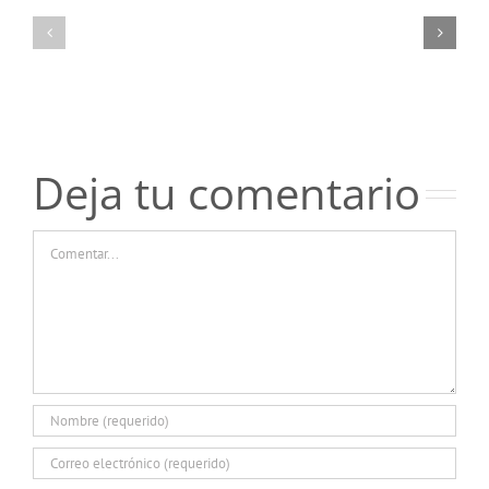
новичков
новичков
при
при
чтении
чтении
отзывов
отзывов
о
о
казино
казино
Пинко
Пинко
Deja tu comentario
Comentar