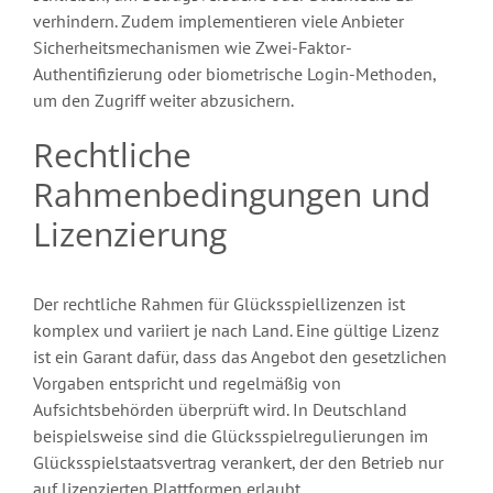
verhindern. Zudem implementieren viele Anbieter
Sicherheitsmechanismen wie Zwei-Faktor-
Authentifizierung oder biometrische Login-Methoden,
um den Zugriff weiter abzusichern.
Rechtliche
Rahmenbedingungen und
Lizenzierung
Der rechtliche Rahmen für Glücksspiellizenzen ist
komplex und variiert je nach Land. Eine gültige Lizenz
ist ein Garant dafür, dass das Angebot den gesetzlichen
Vorgaben entspricht und regelmäßig von
Aufsichtsbehörden überprüft wird. In Deutschland
beispielsweise sind die Glücksspielregulierungen im
Glücksspielstaatsvertrag verankert, der den Betrieb nur
auf lizenzierten Plattformen erlaubt.