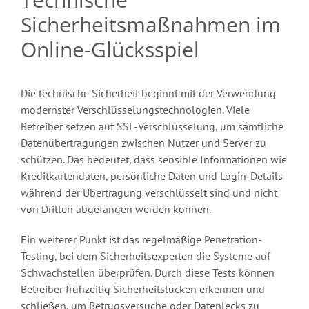
Sicherheitsmaßnahmen im
Online-Glücksspiel
Die technische Sicherheit beginnt mit der Verwendung
modernster Verschlüsselungstechnologien. Viele
Betreiber setzen auf SSL-Verschlüsselung, um sämtliche
Datenübertragungen zwischen Nutzer und Server zu
schützen. Das bedeutet, dass sensible Informationen wie
Kreditkartendaten, persönliche Daten und Login-Details
während der Übertragung verschlüsselt sind und nicht
von Dritten abgefangen werden können.
Ein weiterer Punkt ist das regelmäßige Penetration-
Testing, bei dem Sicherheitsexperten die Systeme auf
Schwachstellen überprüfen. Durch diese Tests können
Betreiber frühzeitig Sicherheitslücken erkennen und
schließen, um Betrugsversuche oder Datenlecks zu