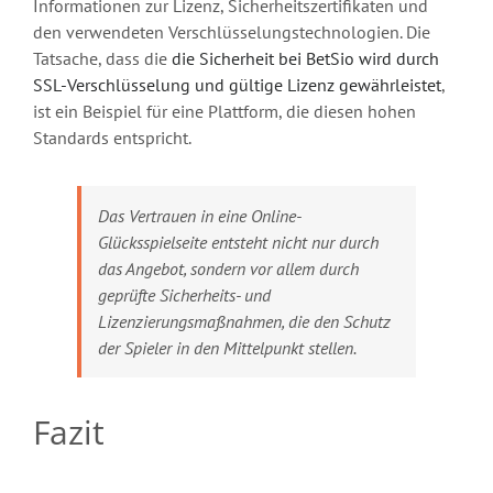
Informationen zur Lizenz, Sicherheitszertifikaten und
den verwendeten Verschlüsselungstechnologien. Die
Tatsache, dass die
die Sicherheit bei BetSio wird durch
SSL-Verschlüsselung und gültige Lizenz gewährleistet
,
ist ein Beispiel für eine Plattform, die diesen hohen
Standards entspricht.
Das Vertrauen in eine Online-
Glücksspielseite entsteht nicht nur durch
das Angebot, sondern vor allem durch
geprüfte Sicherheits- und
Lizenzierungsmaßnahmen, die den Schutz
der Spieler in den Mittelpunkt stellen.
Fazit