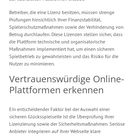
Betreiber, die eine Lizenz besitzen, müssen strenge
Prüfungen hinsichtlich ihrer Finanzstabilität,
Spielerschutzmaßnahmen sowie der Verhinderung von
Betrug durchlaufen. Diese Lizenzen stellen sicher, dass
die Plattform technische und organisatorische
Maßnahmen implementiert hat, um einen sicheren
Spielbetrieb zu gewährleisten und das Risiko für die
Nutzer zu minimieren.
Vertrauenswürdige Online-
Plattformen erkennen
Ein entscheidender Faktor bei der Auswahl einer
sicheren Glücksspielseite ist die Überprüfung ihrer
Lizenzierung sowie der Sicherheitsmaßnahmen. Seriöse
Anbieter integrieren auf ihrer Webseite klare