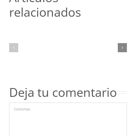
relacionados
Топ-5
Топ-5
ошибок
ошибок
новичков
новичков
при
при
чтении
чтении
отзывов
отзывов
о
о
казино
казино
Пинко
Пинко
Deja tu comentario
Comentar