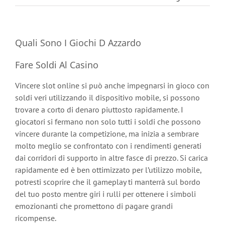
Quali Sono I Giochi D Azzardo
Fare Soldi Al Casino
Vincere slot online si può anche impegnarsi in gioco con
soldi veri utilizzando il dispositivo mobile, si possono
trovare a corto di denaro piuttosto rapidamente. I
giocatori si fermano non solo tutti i soldi che possono
vincere durante la competizione, ma inizia a sembrare
molto meglio se confrontato con i rendimenti generati
dai corridori di supporto in altre fasce di prezzo. Si carica
rapidamente ed è ben ottimizzato per l’utilizzo mobile,
potresti scoprire che il gameplay ti manterrà sul bordo
del tuo posto mentre giri i rulli per ottenere i simboli
emozionanti che promettono di pagare grandi
ricompense.