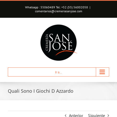
Saltar
Whatsapp : 55060489 Tel: +52 (55) 56002058
|
al
comentarios@cremeriasanjose.com
contenido
Ir a...
Quali Sono I Giochi D Azzardo
Anterior
Siguiente