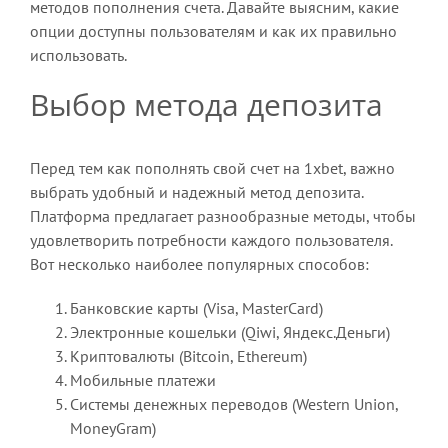
методов пополнения счета. Давайте выясним, какие
опции доступны пользователям и как их правильно
использовать.
Выбор метода депозита
Перед тем как пополнять свой счет на 1xbet, важно
выбрать удобный и надежный метод депозита.
Платформа предлагает разнообразные методы, чтобы
удовлетворить потребности каждого пользователя.
Вот несколько наиболее популярных способов:
Банковские карты (Visa, MasterCard)
Электронные кошельки (Qiwi, Яндекс.Деньги)
Криптовалюты (Bitcoin, Ethereum)
Мобильные платежи
Системы денежных переводов (Western Union,
MoneyGram)