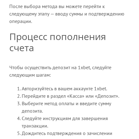
После выбора метода вы можете перейти к
следующему этапу — вводу суммы и подтверждению
операции.
Процесс пополнения
счета
Чтобы осуществить депозит на 1xbet, следуйте
следующим шагам:
Авторизуйтесь в вашем аккаунте 1xbet.
Перейдите в раздел «Касса» или «Депозит».
Выберите метод оплаты и введите сумму
депозита.
Следуйте инструкциям для завершения
транзакции.
Дождитесь подтверждения о зачислении