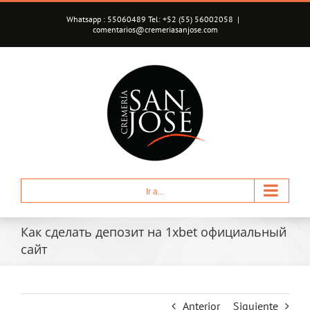
Saltar
Whatsapp : 55060489 Tel: +52 (55) 56002058
|
al
comentarios@cremeriasanjose.com
contenido
Ir a...
Как сделать депозит на 1xbet официальный
сайт
Anterior
Siguiente