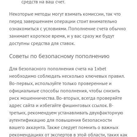
средств на ваш счет.
Некоторые методы могут взимать комиссии, так что
перед завершением операции стоит внимательно
ознакомиться с условиями. Пополнение счета обычно
занимает короткое время, и у вас сразу же будут
доступны средства для ставок.
Советы по безопасному пополнению
Для безопасного пополнения счета на 1xbet
необходимо соблюдать несколько ключевых правил.
Во-первых, используйте только проверенные и
официальные способы пополнения, чтобы снизить
риск мошенничества. Во-вторых, всегда проверяйте
адрес сайта и избегайте фишинговых ссылок. В-
третьих, рекомендуем устанавливать двухфакторную
аутентификацию для повышения безопасности
вашего аккаунта. Также следует помнить о важных
рекомендациях от экспертов в этой области, таких как