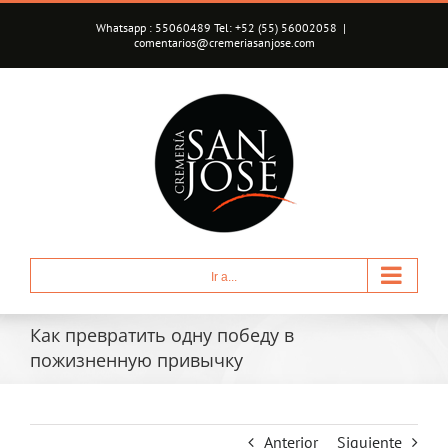
Saltar
Whatsapp : 55060489 Tel: +52 (55) 56002058
|
al
comentarios@cremeriasanjose.com
contenido
Ir a...
Как превратить одну победу в
пожизненную привычку
Anterior
Siguiente