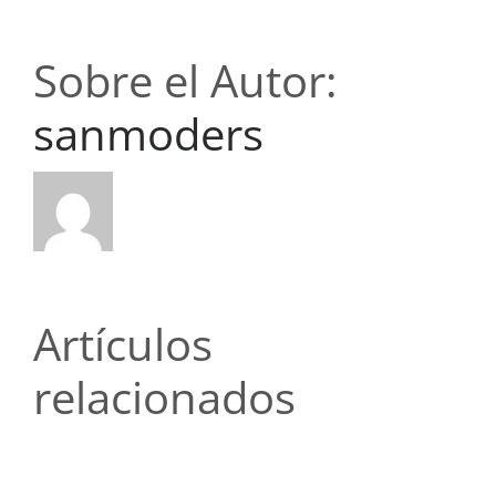
Sobre el Autor:
sanmoders
Artículos
relacionados
Топ-5
Топ-5
ошибок
ошибок