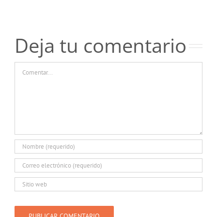
о
о
казино
казино
Пинко
Пинко
Deja tu comentario
Comentar