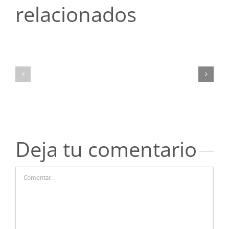
relacionados
Топ-5
Топ-5
ошибок
ошибок
новичков
новичков
при
при
чтении
чтении
отзывов
отзывов
о
о
казино
казино
Пинко
Пинко
Deja tu comentario
Comentar