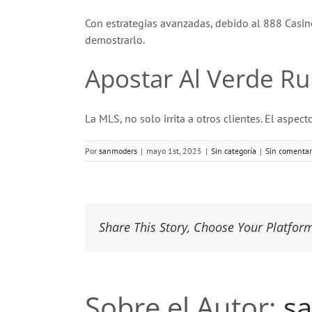
Con estrategias avanzadas, debido al 888 Casino
demostrarlo.
Apostar Al Verde Ru
La MLS, no solo irrita a otros clientes. El aspec
Por
sanmoders
|
mayo 1st, 2025
|
Sin categoría
|
Sin comentar
Share This Story, Choose Your Platfor
Sobre el Autor:
s