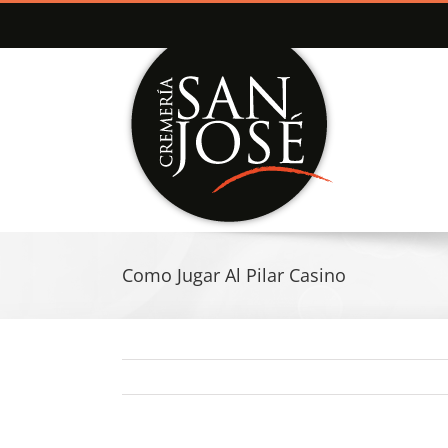
Saltar
al
contenido
Como Jugar Al Pilar Casino