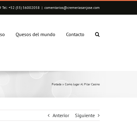
 Tel: +52 (55) 56002058
|
comentarios@cremeriasanjose.com
eso
Quesos del mundo
Contacto
Portada
»
Como Jugar Al Pilar Casino
Anterior
Siguiente