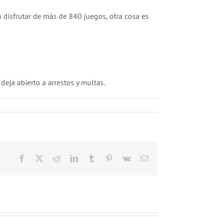
 disfrutar de más de 840 juegos, otra cosa es
deja abierto a arrestos y multas.
Facebook
X
Reddit
LinkedIn
Tumblr
Pinterest
Vk
Correo
electrónico