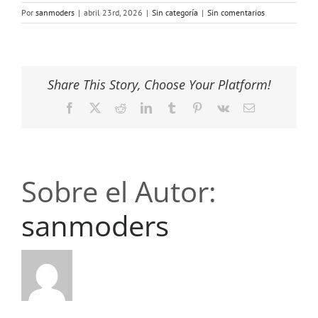
Por
sanmoders
|
abril 23rd, 2026
|
Sin categoría
|
Sin comentarios
Share This Story, Choose Your Platform!
Facebook
X
Reddit
LinkedIn
Tumblr
Pinterest
Vk
Correo
electrónico
Sobre el Autor:
sanmoders