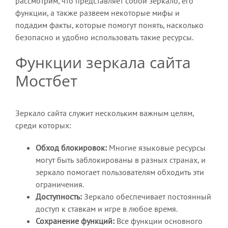
рассмотрим, что представляет собой зеркало, его
функции, а также развеем некоторые мифы и
подадим факты, которые помогут понять, насколько
безопасно и удобно использовать такие ресурсы.
Функции зеркала сайта
Мостбет
Зеркало сайта служит нескольким важным целям,
среди которых:
Обход блокировок:
Многие языковые ресурсы
могут быть заблокированы в разных странах, и
зеркало помогает пользователям обходить эти
ограничения.
Доступность:
Зеркало обеспечивает постоянный
доступ к ставкам и игре в любое время.
Сохранение функций:
Все функции основного