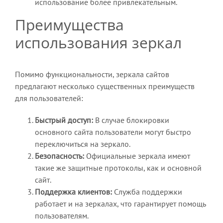
использование более привлекательным.
Преимущества
использования зеркал
Помимо функциональности, зеркала сайтов
предлагают несколько существенных преимуществ
для пользователей:
Быстрый доступ:
В случае блокировки
основного сайта пользователи могут быстро
переключиться на зеркало.
Безопасность:
Официальные зеркала имеют
такие же защитные протоколы, как и основной
сайт.
Поддержка клиентов:
Служба поддержки
работает и на зеркалах, что гарантирует помощь
пользователям.