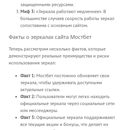
защищенными ресурсами.
Миф 3:
«Зеркала работают медленнее». В
большинстве случаев скорость работы зеркал
сопоставима с основным сайтом.
Факты о зеркалах сайта Мостбет
Теперь рассмотрим несколько фактов, которые
демонстрируют реальные преимущества и риски
использования зеркал:
Факт 1:
Мостбет постоянно обновляет свои
зеркала, чтобы удерживать доступными
актуальные ссылки.
Факт 2:
Пользователи могут легко находить
официальные зеркала через социальные сети
или мессенджеры.
Факт 3:
Официальные зеркала поддерживают
все текущие акции и бонусы, что делает их