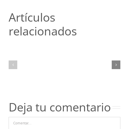
Artículos
relacionados
Топ-5
Топ-5
ошибок
ошибок
новичков
новичков
при
при
чтении
чтении
отзывов
отзывов
о
о
казино
казино
Пинко
Пинко
Deja tu comentario
Comentar