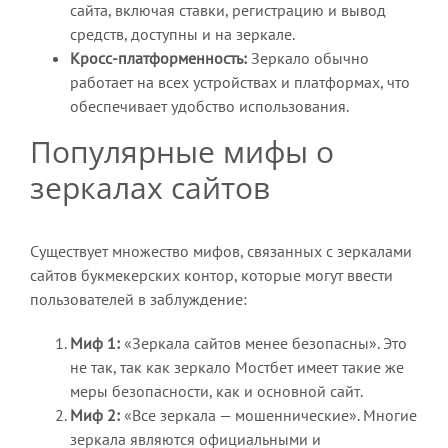
сайта, включая ставки, регистрацию и вывод
средств, доступны и на зеркале.
Кросс-платформенность:
Зеркало обычно
работает на всех устройствах и платформах, что
обеспечивает удобство использования.
Популярные мифы о
зеркалах сайтов
Существует множество мифов, связанных с зеркалами
сайтов букмекерских контор, которые могут ввести
пользователей в заблуждение:
Миф 1:
«Зеркала сайтов менее безопасны». Это
не так, так как зеркало Мостбет имеет такие же
меры безопасности, как и основной сайт.
Миф 2:
«Все зеркала — мошеннические». Многие
зеркала являются официальными и