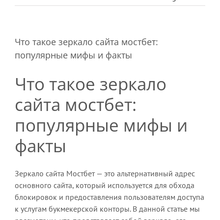
Что такое зеркало сайта мостбет:
популярные мифы и факты
Что такое зеркало
сайта мостбет:
популярные мифы и
факты
Зеркало сайта Мостбет — это альтернативный адрес
основного сайта, который используется для обхода
блокировок и предоставления пользователям доступа
к услугам букмекерской конторы. В данной статье мы