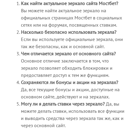
Как найти актуальное зеркало сайта Мостбет?
Вы можете найти актуальное зеркало на
официальных страницах Мостбет в социальных
сетях или на форумах, посвященных ставкам.
Насколько безопасно использовать зеркала?
Если вы используете официальные зеркала, они
так же безопасны, как и основной сайт.
Чем отличается зеркало от основного сайта?
Основное отличие заключается в том, что
зеркало позволяет обходить блокировки и
предоставляет доступ к тем же функциям.
Сохраняются ли бонусы и акции на зеркалах?
Да, все текущие бонусы и акции, доступные на
основном сайте, действуют и на зеркалах.
Могу ли я делать ставки через зеркало?
Да, вы
можете делать ставки, использовать все функции
и выводить средства через зеркала так же, как и
через основной сайт.