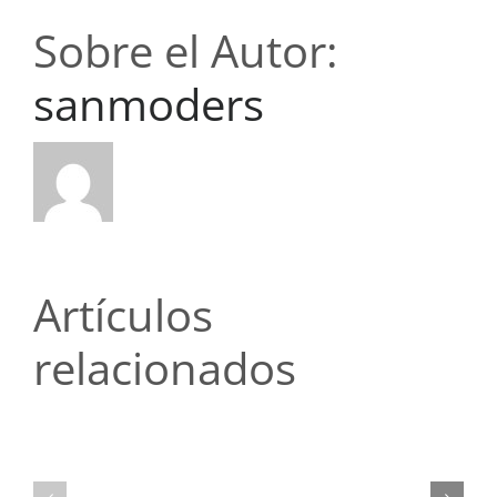
Sobre el Autor:
sanmoders
Artículos
relacionados
Топ-5
Топ-5
ошибок
ошибок
новичков
новичков