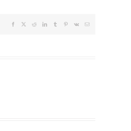
Facebook
X
Reddit
LinkedIn
Tumblr
Pinterest
Vk
Correo
electrónico