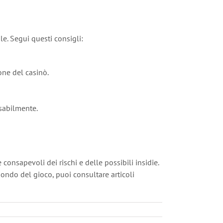
e. Segui questi consigli:
one del casinò.
nsabilmente.
consapevoli dei rischi e delle possibili insidie.
 mondo del gioco, puoi consultare articoli