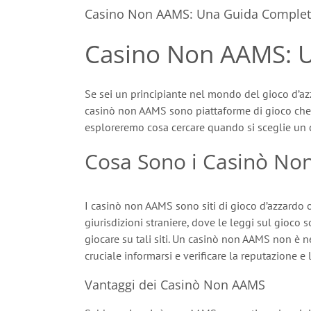
Casino Non AAMS: Una Guida Completa 
Casino Non AAMS: U
Se sei un principiante nel mondo del gioco d’az
casinò non AAMS sono piattaforme di gioco che n
esploreremo cosa cercare quando si sceglie un ca
Cosa Sono i Casinò No
I casinò non AAMS sono siti di gioco d’azzardo
giurisdizioni straniere, dove le leggi sul gioco
giocare su tali siti. Un casinò non AAMS non è ne
cruciale informarsi e verificare la reputazione e l’
Vantaggi dei Casinò Non AAMS