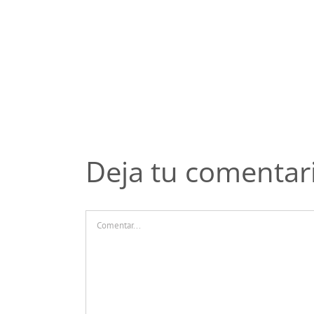
Топ-5
ошибок
новичков
при
чтении
отзывов
о
казино
Пинко
Deja tu comentar
Comentar