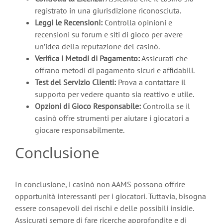
registrato in una giurisdizione riconosciuta.
Leggi le Recensioni:
Controlla opinioni e
recensioni su forum e siti di gioco per avere
un’idea della reputazione del casinò.
Verifica i Metodi di Pagamento:
Assicurati che
offrano metodi di pagamento sicuri e affidabili.
Test del Servizio Clienti:
Prova a contattare il
supporto per vedere quanto sia reattivo e utile.
Opzioni di Gioco Responsabile:
Controlla se il
casinò offre strumenti per aiutare i giocatori a
giocare responsabilmente.
Conclusione
In conclusione, i casinò non AAMS possono offrire
opportunità interessanti per i giocatori. Tuttavia, bisogna
essere consapevoli dei rischi e delle possibili insidie.
Assicurati sempre di fare ricerche approfondite e di