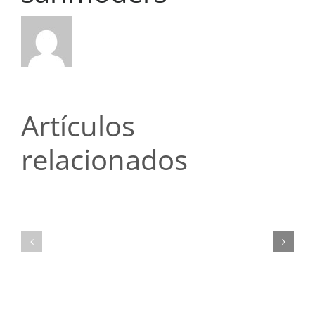
Artículos
relacionados
Топ-5
Топ-5
ошибок
ошибок
новичков
новичков
при
при
чтении
чтении
отзывов
отзывов
о
о
казино
казино