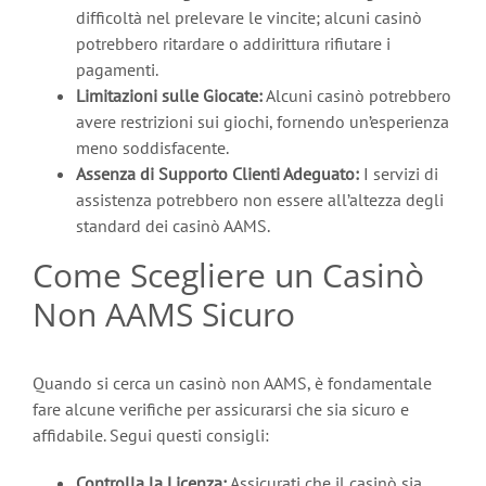
difficoltà nel prelevare le vincite; alcuni casinò
potrebbero ritardare o addirittura rifiutare i
pagamenti.
Limitazioni sulle Giocate:
Alcuni casinò potrebbero
avere restrizioni sui giochi, fornendo un’esperienza
meno soddisfacente.
Assenza di Supporto Clienti Adeguato:
I servizi di
assistenza potrebbero non essere all’altezza degli
standard dei casinò AAMS.
Come Scegliere un Casinò
Non AAMS Sicuro
Quando si cerca un casinò non AAMS, è fondamentale
fare alcune verifiche per assicurarsi che sia sicuro e
affidabile. Segui questi consigli:
Controlla la Licenza:
Assicurati che il casinò sia