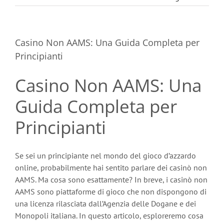
Casino Non AAMS: Una Guida Completa per
Principianti
Casino Non AAMS: Una
Guida Completa per
Principianti
Se sei un principiante nel mondo del gioco d’azzardo
online, probabilmente hai sentito parlare dei casinò non
AAMS. Ma cosa sono esattamente? In breve, i casinò non
AAMS sono piattaforme di gioco che non dispongono di
una licenza rilasciata dall’Agenzia delle Dogane e dei
Monopoli italiana. In questo articolo, esploreremo cosa