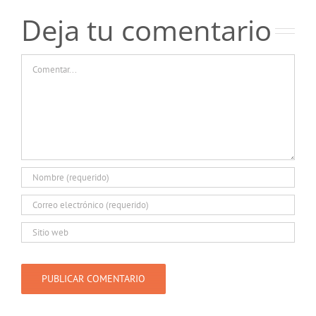
Пинко
Пинко
Deja tu comentario
Comentar