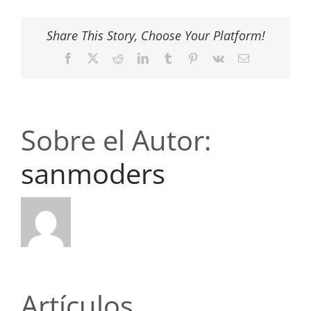
Share This Story, Choose Your Platform!
Facebook
X
Reddit
LinkedIn
Tumblr
Pinterest
Vk
Correo
electrónico
Sobre el Autor:
sanmoders
Artículos