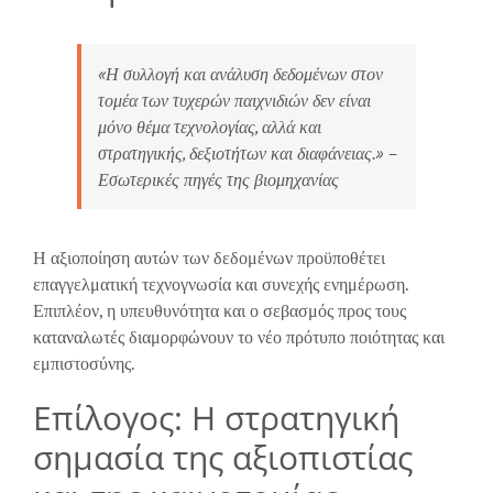
«Η συλλογή και ανάλυση δεδομένων στον
τομέα των τυχερών παιχνιδιών δεν είναι
μόνο θέμα τεχνολογίας, αλλά και
στρατηγικής, δεξιοτήτων και διαφάνειας.» –
Εσωτερικές πηγές της βιομηχανίας
Η αξιοποίηση αυτών των δεδομένων προϋποθέτει
επαγγελματική τεχνογνωσία και συνεχής ενημέρωση.
Επιπλέον, η υπευθυνότητα και ο σεβασμός προς τους
καταναλωτές διαμορφώνουν το νέο πρότυπο ποιότητας και
εμπιστοσύνης.
Επίλογος: Η στρατηγική
σημασία της αξιοπιστίας