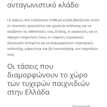
ανταγωνιστικό κλάδο
Οι παίκτες που επιδιώκουν σταθερά κέρδη βασίζονται πλέον
σε ποιοτικές προγνώσεις και εργαλεία ανάλυσης για να
αυξήσουν τις πιθανότητές τους. Επίσης, οι οργανωτές και οι
πάροχοι υπηρεσιών, όπως οι εταιρείες λογισμικού,
αξιοποιούν δεδομένα για να διαμορφώσουν στρατηγικές
ανάπτυξης, μάρκετινγκ και βελτιστοποίησης των παιχνιδιών
τους.
Οι τάσεις που
διαμορφώνουν το χώρο
των τυχερών παιχνιδιών
στην Ελλάδα
Σημαντικές