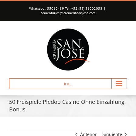
Saltar
Whatsapp : 55060489 Tel: +52 (55) 56002058
|
al
comentarios@cremeriasanjose.com
contenido
Ir a...
50 Freispiele Pledoo Casino Ohne Einzahlung
Bonus
Anterior
Siguiente