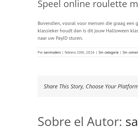
Speel online roulette m
Bovendien, vooral voor mensen die graag een go
klassieker houdt dan is dit jouw Halloween klass
naar uw PayID sturen.
Por
sanmoders
|
febrero 20th, 2026
|
Sin categoría
|
Sin comen
Share This Story, Choose Your Platfor
Sobre el Autor:
s