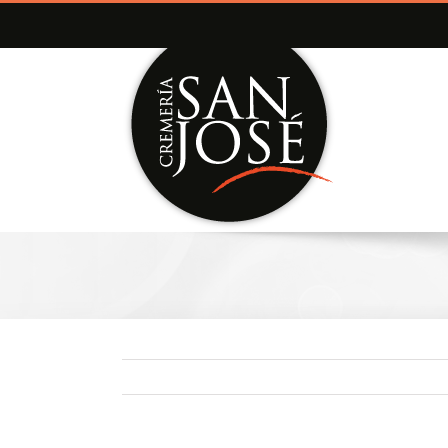
Saltar
al
contenido