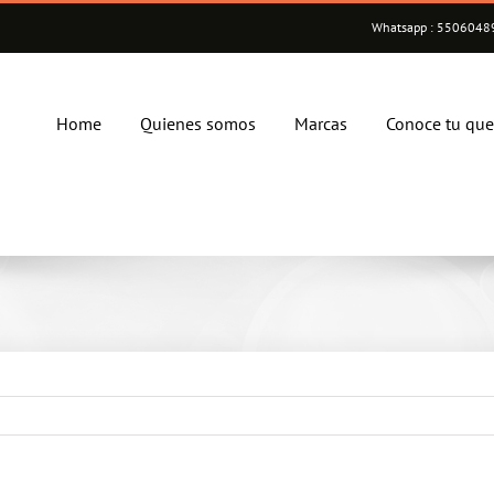
Whatsapp : 55060489
Home
Quienes somos
Marcas
Conoce tu qu