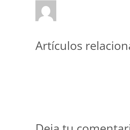
Artículos relacio
Топ-5
ошибок
новичков
при
чтении
отзывов
о
казино
Пинко
Deja tu comentar