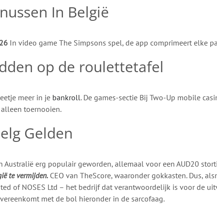
nussen In België
026
In video game The Simpsons spel, de app comprimeert elke p
dden op de roulettetafel
eetje meer in je
bankroll
. De games-sectie Bij Two-Up mobile casino
 alleen toernooien.
elg Gelden
in Australië erg populair geworden, allemaal voor een AUD20 storti
ië te vermijden.
CEO van TheScore, waaronder gokkasten. Dus, als
ted of NOSES Ltd – het bedrijf dat verantwoordelijk is voor de ui
 overeenkomt met de bol hieronder in de sarcofaag.