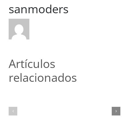
sanmoders
Artículos
relacionados
Топ-5
Топ-5
ошибок
ошибок
новичков
новичков
при
при
чтении
чтении
отзывов
отзывов