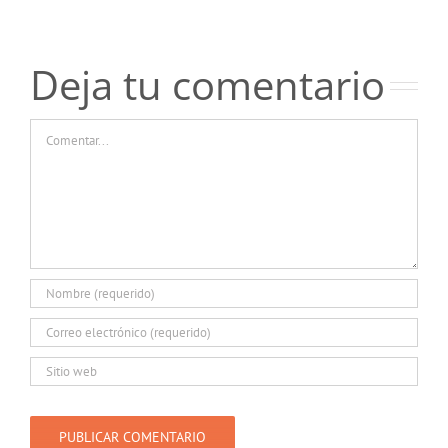
о
о
казино
казино
Пинко
Пинко
Deja tu comentario
Comentar