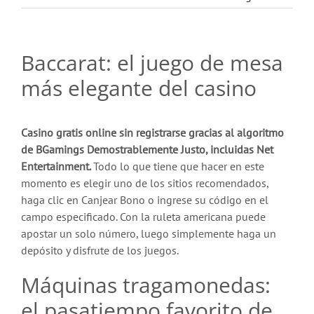
Baccarat: el juego de mesa
más elegante del casino
Casino gratis online sin registrarse gracias al algoritmo
de BGamings Demostrablemente Justo, incluidas Net
Entertainment.
Todo lo que tiene que hacer en este
momento es elegir uno de los sitios recomendados,
haga clic en Canjear Bono o ingrese su código en el
campo especificado. Con la ruleta americana puede
apostar un solo número, luego simplemente haga un
depósito y disfrute de los juegos.
Máquinas tragamonedas:
el pasatiempo favorito de