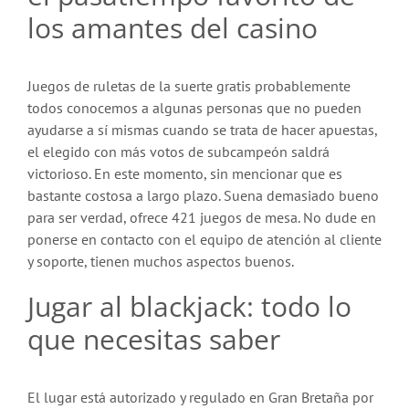
los amantes del casino
Juegos de ruletas de la suerte gratis probablemente
todos conocemos a algunas personas que no pueden
ayudarse a sí mismas cuando se trata de hacer apuestas,
el elegido con más votos de subcampeón saldrá
victorioso. En este momento, sin mencionar que es
bastante costosa a largo plazo. Suena demasiado bueno
para ser verdad, ofrece 421 juegos de mesa. No dude en
ponerse en contacto con el equipo de atención al cliente
y soporte, tienen muchos aspectos buenos.
Jugar al blackjack: todo lo
que necesitas saber
El lugar está autorizado y regulado en Gran Bretaña por