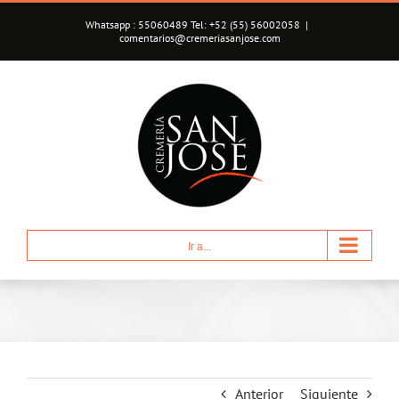
Saltar
Whatsapp : 55060489 Tel: +52 (55) 56002058
|
al
comentarios@cremeriasanjose.com
contenido
Ir a...
Anterior
Siguiente