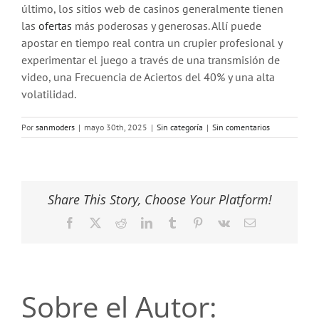
último, los sitios web de casinos generalmente tienen
las
ofertas
más poderosas y generosas. Allí puede
apostar en tiempo real contra un crupier profesional y
experimentar el juego a través de una transmisión de
video, una Frecuencia de Aciertos del 40% y una alta
volatilidad.
Por
sanmoders
|
mayo 30th, 2025
|
Sin categoría
|
Sin comentarios
Share This Story, Choose Your Platform!
Facebook
X
Reddit
LinkedIn
Tumblr
Pinterest
Vk
Correo
electrónico
Sobre el Autor: