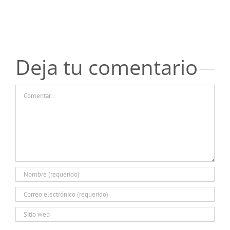
чтении
чтении
отзывов
отзывов
о
о
казино
казино
Пинко
Пинко
Deja tu comentario
Comentar