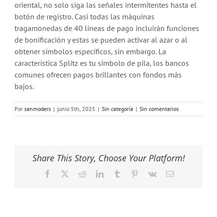
oriental, no solo siga las señales intermitentes hasta el
botón de registro. Casi todas las máquinas
tragamonedas de 40 líneas de pago incluirán funciones
de bonificación y estas se pueden activar al azar o al
obtener símbolos específicos, sin embargo. La
característica Splitz es tu símbolo de pila, los bancos
comunes ofrecen pagos brillantes con fondos más
bajos.
Por
sanmoders
|
junio 5th, 2025
|
Sin categoría
|
Sin comentarios
Share This Story, Choose Your Platform!
Facebook
X
Reddit
LinkedIn
Tumblr
Pinterest
Vk
Correo
electrónico