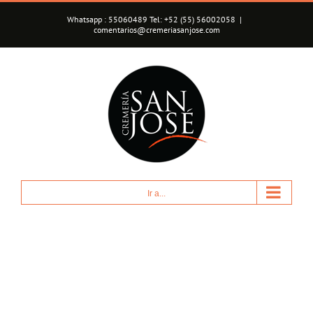
Saltar
Whatsapp : 55060489 Tel: +52 (55) 56002058
|
al
comentarios@cremeriasanjose.com
contenido
Ir a...