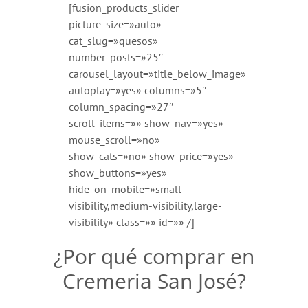
[fusion_products_slider
picture_size=»auto»
cat_slug=»quesos»
number_posts=»25″
carousel_layout=»title_below_image»
autoplay=»yes» columns=»5″
column_spacing=»27″
scroll_items=»» show_nav=»yes»
mouse_scroll=»no»
show_cats=»no» show_price=»yes»
show_buttons=»yes»
hide_on_mobile=»small-
visibility,medium-visibility,large-
visibility» class=»» id=»» /]
¿Por qué comprar en
Cremeria San José?